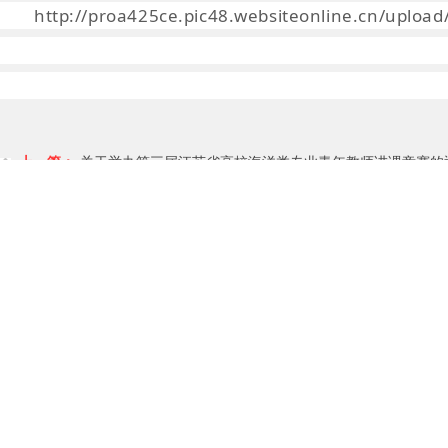
http://proa425ce.pic48.websiteonline.cn/uploa
上一篇：
关于举办第三届江苏省高校海洋类专业青年教师讲课竞赛的
下一篇：
江苏省科协学会学术部副部长鲍张智赴江苏省海洋学会开展“