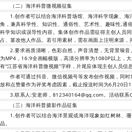
（二）海洋科普微视频征集
1
.
创作者可以结合海洋科普场馆、海洋科学现象、海
角，兼具科学性、知识性、通俗性、艺术性、趣味性
,通
科学知识或误导性内容。集体创作作品需征得主创人员同
占、篡改他人作品。若引用素材，需在画面上注明来源，并
2.
要求
画质清晰，色彩自然，声音清楚，无背景噪音
为
MP4，16:9全画幅横版，高清分辨率为1080P以上
有“江苏省海洋科普微视频”字样，
片尾应体现主创人员信
作者可通过抖音、微信视频号等发布创作视频，同时
放和点赞量作为评奖考虑因素，截止报送时间为6月20日18
3.
联系人
:
安老师，
812340164@qq.com。活动联系
（三）海洋科普摄影作品征集
1
.
创作者可以结合海洋景观或海洋现象如红树林、珊
品。