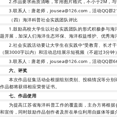
2
.
作品要求画质清晰，常用图片格式，不小于
2
M
，与
3
.
联系人：唐老师，
jousea@126.com
，活动
QQ群
2
（四）海洋科普社会实践团队评比
1
.
鼓励高校大学生以社会实践团队的形式积极参与海
题开展，加深人们海洋生态环保、海洋权益维护、优秀海
2
.
社会实践活动要让大学生在实践中
“受教育、长才
（限3000字以内）和活动总结展示短视频（不超过3分
3
.联系人：
唐老师，
jousea@126.com
，活动
QQ群
6
六、评奖
本次作品征集活动会根据组别类别、投稿情况等分别
作品都将获得相应荣誉证书。
七、作品使用
为提高江苏省海洋科普工作的覆盖面，主办方将根据
和宣传，同时鼓励作品创作者及所在单位利用自媒体等媒