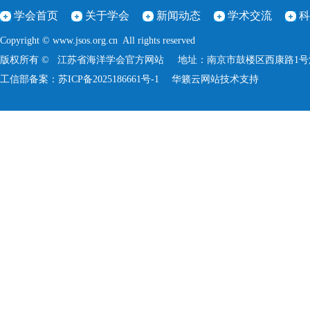
学会首页
关于学会
新闻动态
学术交流
科
Copyright © www.jsos.org.cn All rights reserved
版权所有 © 江苏省海洋学会官方网站 地址：南京市鼓楼区西康路1号河海大学
工信部备案：
苏ICP备2025186661号-1
华籁云
网站技术支持