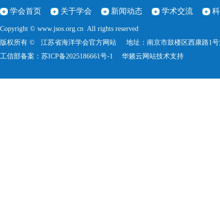
学会首页
关于学会
新闻动态
学术交流
科
Copyright © www.jsos.org.cn All rights reserved
版权所有 © 江苏省海洋学会官方网站 地址：南京市鼓楼区西康路1号河海大学
工信部备案：
苏ICP备2025186661号-1
华籁云
网站技术支持