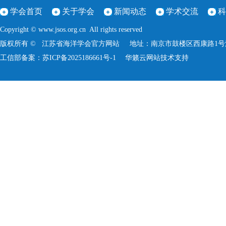
学会首页
关于学会
新闻动态
学术交流
科
Copyright © www.jsos.org.cn All rights reserved
版权所有 © 江苏省海洋学会官方网站 地址：南京市鼓楼区西康路1号河海大学
工信部备案：
苏ICP备2025186661号-1
华籁云
网站技术支持